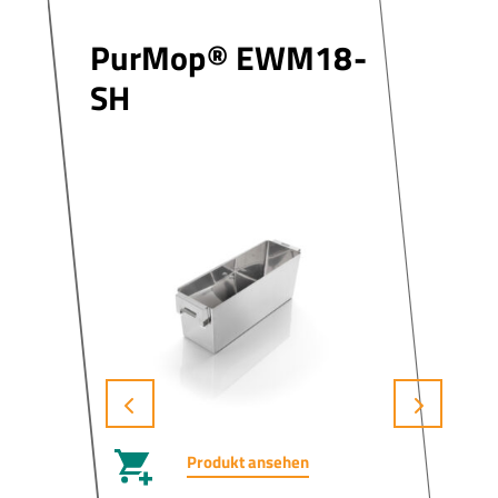
PurMop® EWM18-
SH
Produkt ansehen