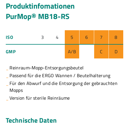
Produktinfomationen
PurMop® MB18-RS
ISO
3
4
5
6
7
8
GMP
A/B
C
D
Reinraum-Mopp-Entsorgungsbeutel
Passend für die ERGO Wannen / Beutelhalterung
Für den Abwurf und die Entsorgung der gebrauchten
Mopps
Version für sterile Reinräume
Technische Daten