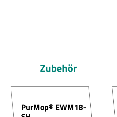
Zubehör
PurMop® EWM18-
SH