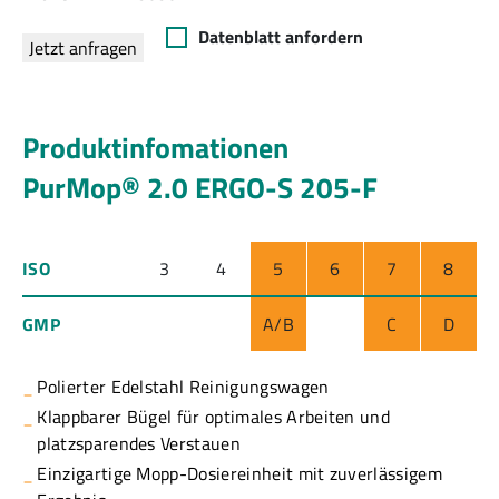
Datenblatt anfordern
Jetzt anfragen
Produktinfomationen
PurMop® 2.0 ERGO-S 205-F
ISO
3
4
5
6
7
8
GMP
A/B
C
D
Polierter Edelstahl Reinigungswagen
Klappbarer Bügel für optimales Arbeiten und
platzsparendes Verstauen
Einzigartige Mopp-Dosiereinheit mit zuverlässigem