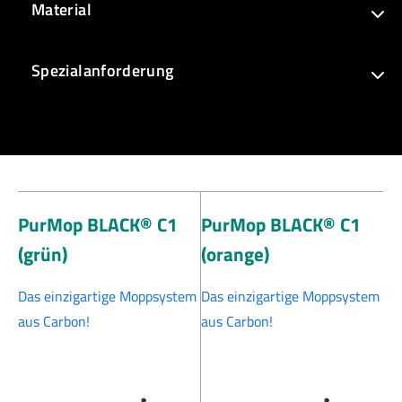
Material
Spezialanforderung
PurMop BLACK® C1
PurMop BLACK® C1
(grün)
(orange)
Das einzigartige Moppsystem
Das einzigartige Moppsystem
aus Carbon!
aus Carbon!