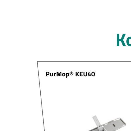
K
PurMop® KEU40