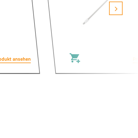
odukt ansehen
Pr