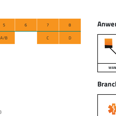
Anwe
5
6
7
8
A/B
C
D
WA
Branc
)