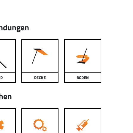
ndungen
ND
DECKE
BODEN
hen