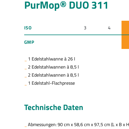
PurMop® DUO 311
ISO
3
4
GMP
1 Edelstahlwanne à 26 l
2 Edelstahlwannen à 8,5 l
2 Edelstahlwannen à 8,5 l
1 Edelstahl-Flachpresse
Technische Daten
Abmessungen: 90 cm x 58,6 cm x 97,5 cm (L x B x H