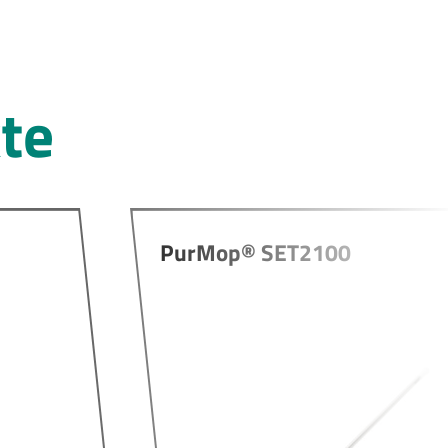
te
PurMop® SET2100