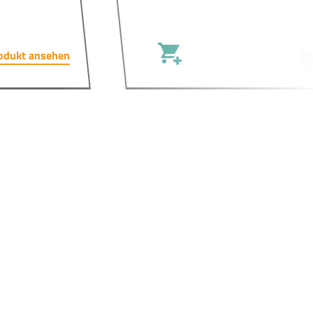
odukt ansehen
Pr