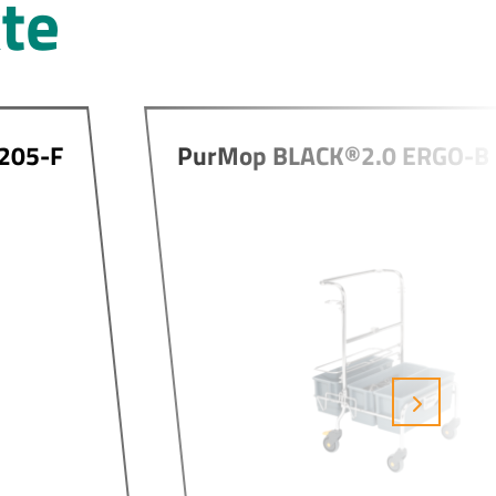
te
205-F
PurMop BLACK®2.0 ERGO-B