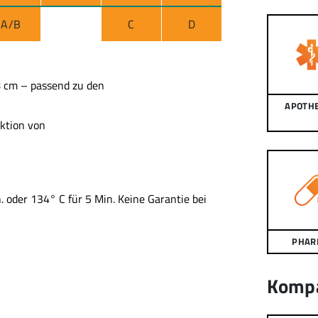
A/B
C
D
8 cm – passend zu den
APOTH
ktion von
n. oder 134° C für 5 Min. Keine Garantie bei
PHAR
Kompa