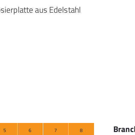
ierplatte aus Edelstahl
Branc
5
6
7
8