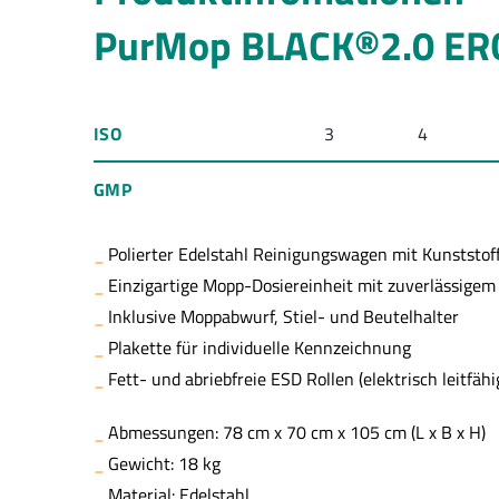
PurMop BLACK®2.0 ER
ISO
3
4
GMP
Polierter Edelstahl Reinigungswagen mit Kunststo
Einzigartige Mopp-Dosiereinheit mit zuverlässigem
Inklusive Moppabwurf, Stiel- und Beutelhalter
Plakette für individuelle Kennzeichnung
Fett- und abriebfreie ESD Rollen (elektrisch leitfähi
Abmessungen: 78 cm x 70 cm x 105 cm (L x B x H)
Gewicht: 18 kg
Material: Edelstahl