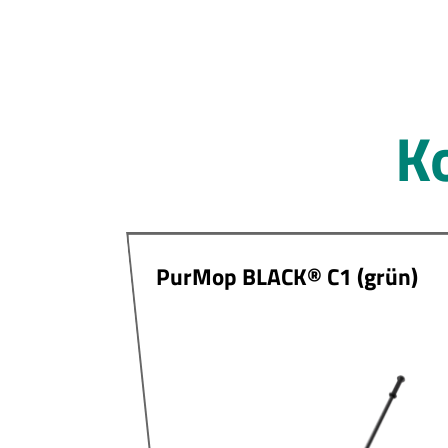
K
PurMop BLACK® C1 (grün)