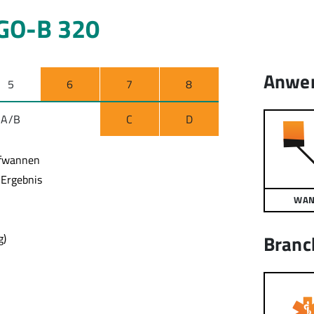
GO-B 320
Anwe
5
6
7
8
A/B
C
D
ffwannen
 Ergebnis
WA
Branc
g)