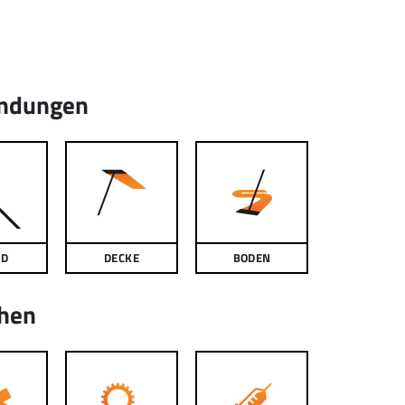
ndungen
ND
DECKE
BODEN
hen