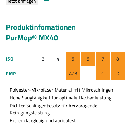
Jetzt anfragen
Produktinfomationen
PurMop® MX40
ISO
3
4
5
6
7
8
GMP
A/B
C
D
Polyester-Mikrofaser Material mit Mikroschlingen
Hohe Saugfähigkeit für optimale Flächenleistung
Dichter Schlingenbesatz für hervoragende
Reinigungsleistung
Extrem langlebig und abriebfest