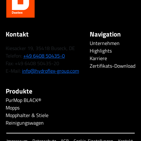
Kontakt
Navigation
Unternehmen
Kiesacker 19, 35418 Buseck, DE
Highlights
Telefon:
+49 6408 50435-0
Karriere
Fax: +49 6408 50435-20
Zertifikats-Download
E-Mail:
info@hydroflex-group.com
Produkte
PurMop BLACK®
Mopps
Mopphalter & Stiele
Reinigungswagen
Impressum
Datenschutz
AGB
Cookie-Einstellungen
Kontakt