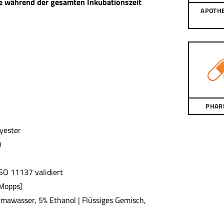
he während der gesamten Inkubationszeit
APOTH
PHAR
lyester
)
SO 11137 validiert
 Mopps]
rmawasser, 5% Ethanol | Flüssiges Gemisch,