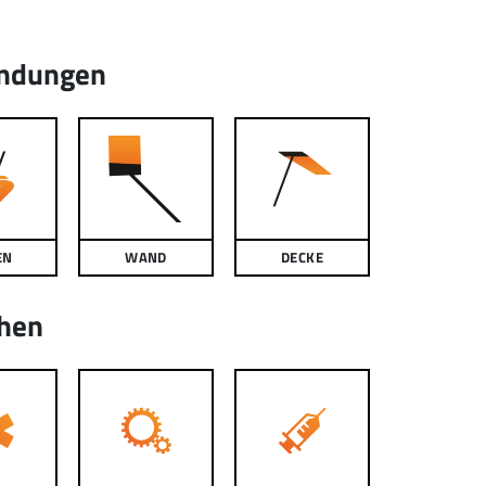
ndungen
EN
WAND
DECKE
hen