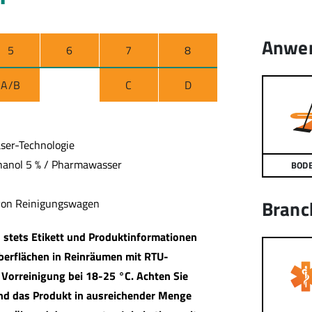
Anwe
5
6
7
8
A/B
C
D
aser-Technologie
thanol 5 % / Pharmawasser
BOD
Branc
 von Reinigungswagen
 stets Etikett und Produktinformationen
berflächen in Reinräumen mit RTU-
Vorreinigung bei 18-25 °C. Achten Sie
und das Produkt in ausreichender Menge