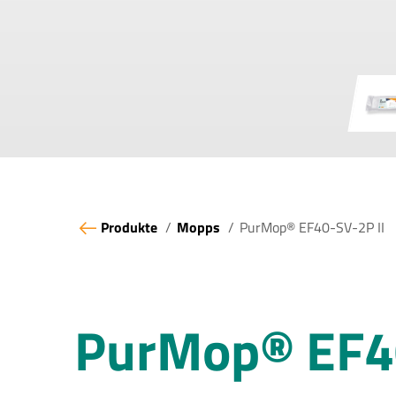
Produkte
Mopps
PurMop® EF40-SV-2P II
PurMop® EF40