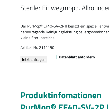
Steriler Einwegmopp. Allrounder
Der PurMop® EF40-SV-2P II besitzt ein speziell entw
hervorragende Reinigungsleistung bei ergonomischem 
kleine Sterilbereiche.
Artikel-Nr. 2111150
Datenblatt anfordern
Jetzt anfragen
Produktinfomationen
PurMop® EF40-SV-2P I