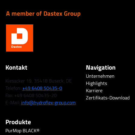
A member of Dastex Group
Kontakt
Navigation
Unternehmen
Kiesacker 19, 35418 Buseck, DE
Highlights
Telefon:
+49 6408 50435-0
Karriere
Fax: +49 6408 50435-20
Zertifikats-Download
E-Mail:
info@hydroflex-group.com
Produkte
PurMop BLACK®