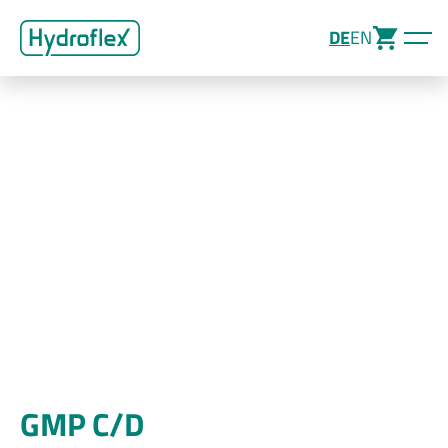
DE
EN
GMP C/D